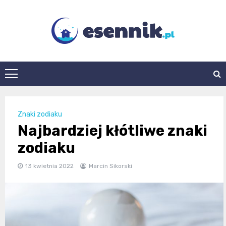
Skip
to
content
esennik.pl
Znaki zodiaku
Najbardziej kłótliwe znaki
zodiaku
13 kwietnia 2022
Marcin Sikorski