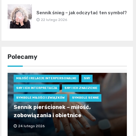
Sennik śnieg – jak odczytać ten symbol?
22 lutego 2026
Polecamy
MIŁOŚĆ I RELACJE INTERPERSONALNE
SNY
SNY I ICH INTERPRETACJA
SNY I ICH ZNACZENIE
SYMBOLE MIŁOŚCI I ZWIĄZKÓW
SYMBOLE SENNE
Sennik pierścionek – miłość,
zobowiązania i obietnice
24 lutego 2026