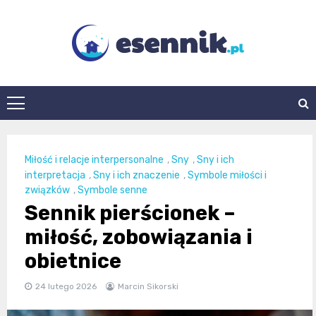
Skip
to
content
esennik.pl
Miłość i relacje interpersonalne
,
Sny
,
Sny i ich
interpretacja
,
Sny i ich znaczenie
,
Symbole miłości i
związków
,
Symbole senne
Sennik pierścionek –
miłość, zobowiązania i
obietnice
24 lutego 2026
Marcin Sikorski