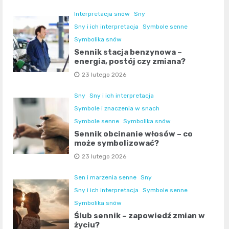
Interpretacja snów
Sny
Sny i ich interpretacja
Symbole senne
Symbolika snów
Sennik stacja benzynowa –
energia, postój czy zmiana?
23 lutego 2026
Sny
Sny i ich interpretacja
Symbole i znaczenia w snach
Symbole senne
Symbolika snów
Sennik obcinanie włosów – co
może symbolizować?
23 lutego 2026
Sen i marzenia senne
Sny
Sny i ich interpretacja
Symbole senne
Symbolika snów
Ślub sennik – zapowiedź zmian w
życiu?