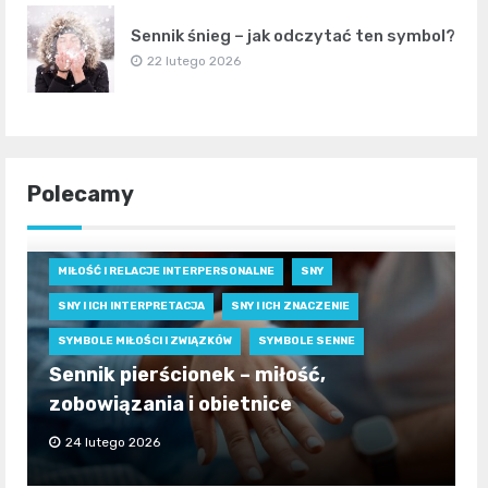
Sennik śnieg – jak odczytać ten symbol?
22 lutego 2026
Polecamy
MIŁOŚĆ I RELACJE INTERPERSONALNE
SNY
SNY I ICH INTERPRETACJA
SNY I ICH ZNACZENIE
SYMBOLE MIŁOŚCI I ZWIĄZKÓW
SYMBOLE SENNE
Sennik pierścionek – miłość,
zobowiązania i obietnice
24 lutego 2026