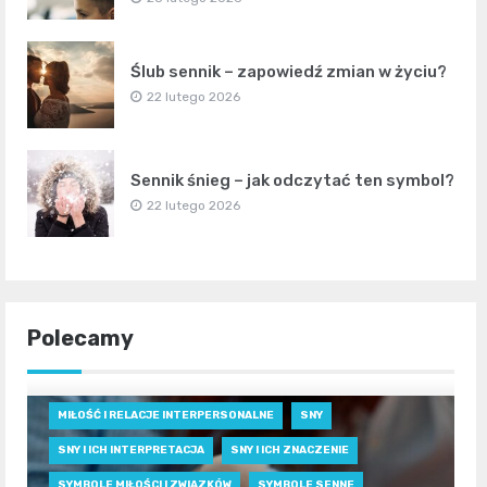
Ślub sennik – zapowiedź zmian w życiu?
22 lutego 2026
Sennik śnieg – jak odczytać ten symbol?
22 lutego 2026
Polecamy
MIŁOŚĆ I RELACJE INTERPERSONALNE
SNY
SNY I ICH INTERPRETACJA
SNY I ICH ZNACZENIE
SYMBOLE MIŁOŚCI I ZWIĄZKÓW
SYMBOLE SENNE