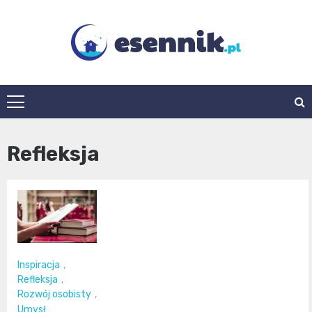
Skip
to
content
esennik.pl
Refleksja
Inspiracja
,
Refleksja
,
Rozwój osobisty
,
Umysł