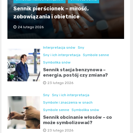
Sennik pierścionek – miłość,
zobowiązania i obietnice
24 lutego 2026
Interpretacja snów
Sny
Sny i ich interpretacja
Symbole senne
Symbolika snów
Sennik stacja benzynowa –
energia, postój czy zmiana?
23 lutego 2026
Sny
Sny i ich interpretacja
Symbole i znaczenia w snach
Symbole senne
Symbolika snów
Sennik obcinanie włosów – co
może symbolizować?
23 lutego 2026