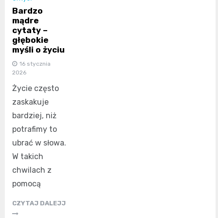
Bardzo
mądre
cytaty –
głębokie
myśli o życiu
16 stycznia
2026
Życie często
zaskakuje
bardziej, niż
potrafimy to
ubrać w słowa.
W takich
chwilach z
pomocą
CZYTAJ DALEJJ