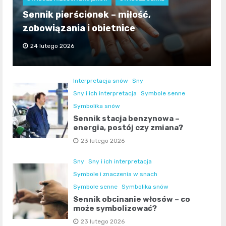
Sennik pierścionek – miłość,
zobowiązania i obietnice
24 lutego 2026
Interpretacja snów
Sny
Sny i ich interpretacja
Symbole senne
Symbolika snów
Sennik stacja benzynowa –
energia, postój czy zmiana?
23 lutego 2026
Sny
Sny i ich interpretacja
Symbole i znaczenia w snach
Symbole senne
Symbolika snów
Sennik obcinanie włosów – co
może symbolizować?
23 lutego 2026