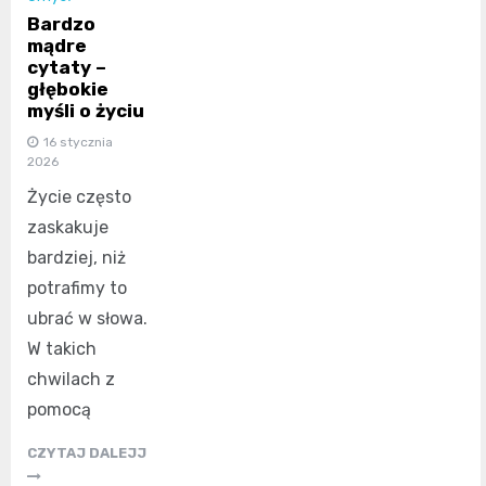
Bardzo
mądre
cytaty –
głębokie
myśli o życiu
16 stycznia
2026
Życie często
zaskakuje
bardziej, niż
potrafimy to
ubrać w słowa.
W takich
chwilach z
pomocą
CZYTAJ DALEJJ