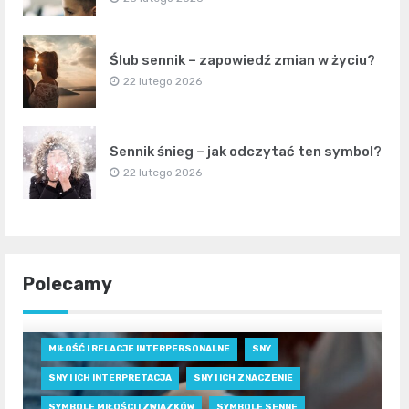
Ślub sennik – zapowiedź zmian w życiu?
22 lutego 2026
Sennik śnieg – jak odczytać ten symbol?
22 lutego 2026
Polecamy
MIŁOŚĆ I RELACJE INTERPERSONALNE
SNY
SNY I ICH INTERPRETACJA
SNY I ICH ZNACZENIE
SYMBOLE MIŁOŚCI I ZWIĄZKÓW
SYMBOLE SENNE