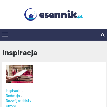
Skip
to
content
esennik.pl
Inspiracja
Inspiracja
,
Refleksja
,
Rozwój osobisty
,
Umysł