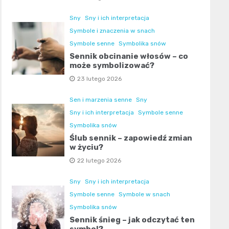
Sny
Sny i ich interpretacja
Symbole i znaczenia w snach
Symbole senne
Symbolika snów
Sennik obcinanie włosów – co
może symbolizować?
23 lutego 2026
Sen i marzenia senne
Sny
Sny i ich interpretacja
Symbole senne
Symbolika snów
Ślub sennik – zapowiedź zmian
w życiu?
22 lutego 2026
Sny
Sny i ich interpretacja
Symbole senne
Symbole w snach
Symbolika snów
Sennik śnieg – jak odczytać ten