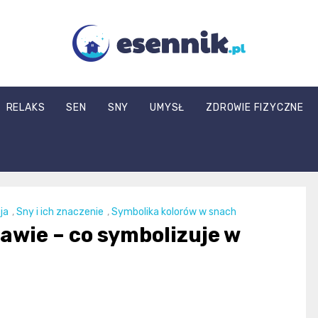
esennik.pl
RELAKS
SEN
SNY
UMYSŁ
ZDROWIE FIZYCZNE
ja
,
Sny i ich znaczenie
,
Symbolika kolorów w snach
rawie – co symbolizuje w