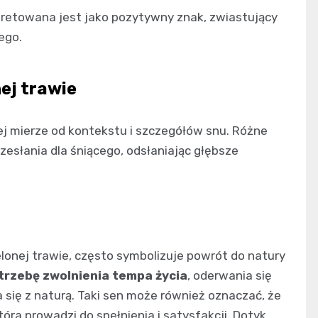
pretowana jest jako pozytywny znak, zwiastujący
ego.
ej trawie
żej mierze od kontekstu i szczegółów snu. Różne
esłania dla śniącego, odsłaniając głębsze
lonej trawie, często symbolizuje powrót do natury
trzebę zwolnienia tempa życia
, oderwania się
się z naturą. Taki sen może również oznaczać, że
óra prowadzi do spełnienia i satysfakcji. Dotyk