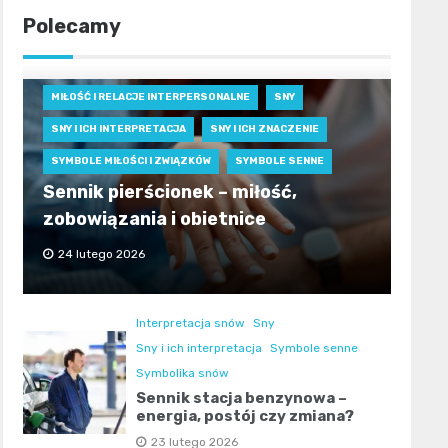
Polecamy
MIŁOŚĆ I RELACJE INTERPERSONALNE
SNY
SNY I ICH INTERPRETACJA
SNY I ICH ZNACZENIE
SYMBOLE MIŁOŚCI I ZWIĄZKÓW
SYMBOLE SENNE
Sennik pierścionek – miłość,
zobowiązania i obietnice
24 lutego 2026
Interpretacja snów
Sny
Sny i ich interpretacja
Symbole senne
Symbolika snów
Sennik stacja benzynowa –
energia, postój czy zmiana?
23 lutego 2026