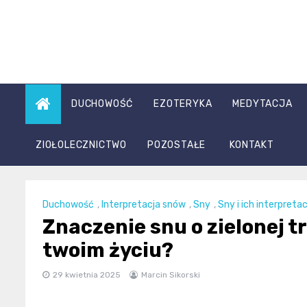
Skip
to
content
DUCHOWOŚĆ
EZOTERYKA
MEDYTACJA
ZIOŁOLECZNICTWO
POZOSTAŁE
KONTAKT
Duchowość
,
Interpretacja snów
,
Sny
,
Sny i ich interpretac
Znaczenie snu o zielonej t
twoim życiu?
29 kwietnia 2025
Marcin Sikorski