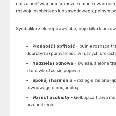
nasza podświadomość może komunikować nam, ż
rozwoju osobistego lub zawodowego, pełnym pot
Symbolika zielonej trawy obejmuje kilka kluczo
Płodność i obfitość
– bujnie rosnąca t
dobrobytu i pomyślności w różnych sferach
Nadzieja i odnowa
– świeża, zielona t
które wkrótce się pojawią
Spokój i harmonia
– rozległe zielone ł
równowagę emocjonalną
Wzrost osobisty
– kiełkująca trawa mo
przebudzenie