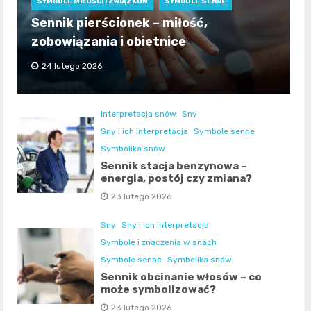
SYMBOLE MIŁOŚCI I ZWIĄZKÓW
SYMBOLE SENNE
Sennik pierścionek – miłość,
zobowiązania i obietnice
24 lutego 2026
Interpretacja snów
Sny
Sny i ich interpretacja
Symbole senne
Symbolika snów
Sennik stacja benzynowa –
energia, postój czy zmiana?
23 lutego 2026
Sny
Sny i ich interpretacja
Symbole i znaczenia w snach
Symbole senne
Symbolika snów
Sennik obcinanie włosów – co
może symbolizować?
23 lutego 2026