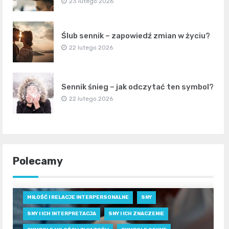
23 lutego 2026
Ślub sennik – zapowiedź zmian w życiu?
22 lutego 2026
Sennik śnieg – jak odczytać ten symbol?
22 lutego 2026
Polecamy
MIŁOŚĆ I RELACJE INTERPERSONALNE
SNY
SNY I ICH INTERPRETACJA
SNY I ICH ZNACZENIE