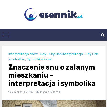
Skip
to
content
esennik.pl
Interpretacja snów
,
Sny
,
Sny i ich interpretacja
,
Sny i ich
symbolika
,
Symbolika snów
Znaczenie snu o zalanym
mieszkaniu –
interpretacja i symbolika
7 sierpnia 2025
Marcin Sikorski