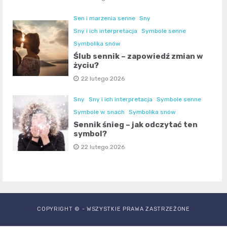
Sen i marzenia senne
Sny
Sny i ich interpretacja
Symbole senne
Symbolika snów
Ślub sennik – zapowiedź zmian w
życiu?
22 lutego 2026
Sny
Sny i ich interpretacja
Symbole senne
Symbole w snach
Symbolika snów
Sennik śnieg – jak odczytać ten
symbol?
22 lutego 2026
COPYRIGHT © - WSZYSTKIE PRAWA ZASTRZEŻONE