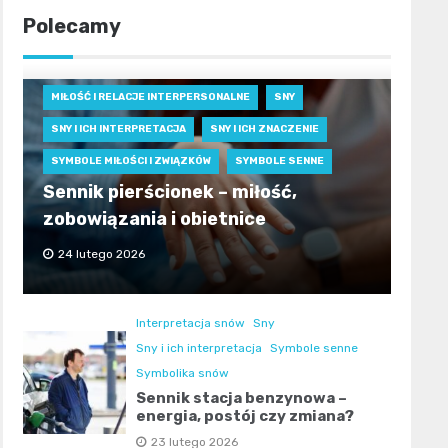
Polecamy
MIŁOŚĆ I RELACJE INTERPERSONALNE
SNY
SNY I ICH INTERPRETACJA
SNY I ICH ZNACZENIE
SYMBOLE MIŁOŚCI I ZWIĄZKÓW
SYMBOLE SENNE
Sennik pierścionek – miłość,
zobowiązania i obietnice
24 lutego 2026
Interpretacja snów
Sny
Sny i ich interpretacja
Symbole senne
Symbolika snów
Sennik stacja benzynowa –
energia, postój czy zmiana?
23 lutego 2026