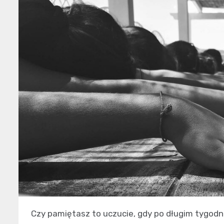
Czy pamiętasz to uczucie, gdy po długim tygodni