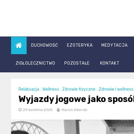
Skip
to
content
DUCHOWOŚĆ
EZOTERYKA
MEDYTACJA
ZIOŁOLECZNICTWO
POZOSTAŁE
KONTAKT
Relaksacja
,
Wellness
,
Zdrowie fizyczne
,
Zdrowie i wellness
Wyjazdy jogowe jako sposób
29 kwietnia 2025
Marcin Sikorski