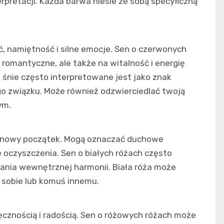
erpretacji. Każda barwa niesie ze sobą specyficzną
ć, namiętność i silne emocje. Sen o czerwonych
omantyczne, ale także na witalność i energię
śnie często interpretowane jest jako znak
ego związku. Może również odzwierciedlać twoją
ym.
 i nowy początek. Mogą oznaczać duchowe
 oczyszczenia. Sen o białych różach często
wania wewnętrznej harmonii. Biała róża może
 sobie lub komuś innemu.
ięcznością i radością. Sen o różowych różach może