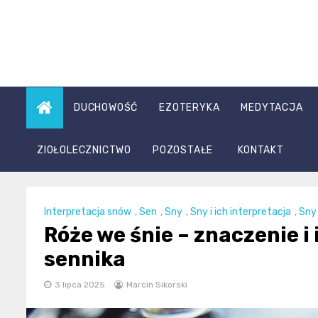
Skip
to
content
DUCHOWOŚĆ
EZOTERYKA
MEDYTACJA
ZIOŁOLECZNICTWO
POZOSTAŁE
KONTAKT
Interpretacja snów
,
Sen
,
Sny
,
Sny i ich interpretacja
,
Sny 
Róże we śnie – znaczenie i
sennika
3 lipca 2025
Marcin Sikorski