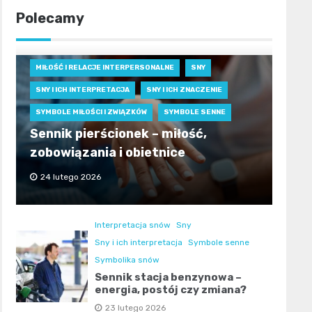
Polecamy
MIŁOŚĆ I RELACJE INTERPERSONALNE
SNY
SNY I ICH INTERPRETACJA
SNY I ICH ZNACZENIE
SYMBOLE MIŁOŚCI I ZWIĄZKÓW
SYMBOLE SENNE
Sennik pierścionek – miłość,
zobowiązania i obietnice
24 lutego 2026
Interpretacja snów
Sny
Sny i ich interpretacja
Symbole senne
Symbolika snów
Sennik stacja benzynowa –
energia, postój czy zmiana?
23 lutego 2026