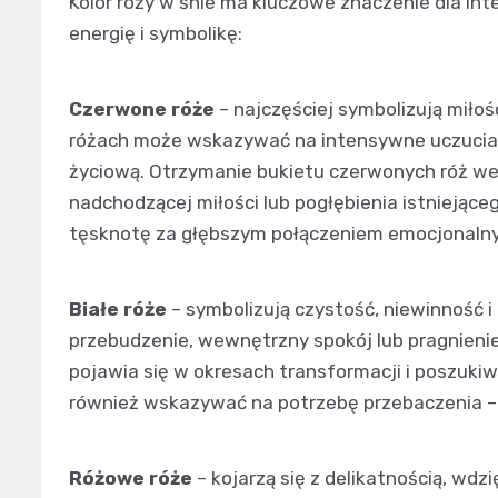
Kolor róży w śnie ma kluczowe znaczenie dla int
energię i symbolikę:
Czerwone róże
– najczęściej symbolizują miłoś
różach może wskazywać na intensywne uczucia r
życiową. Otrzymanie bukietu czerwonych róż we 
nadchodzącej miłości lub pogłębienia istniejąc
tęsknotę za głębszym połączeniem emocjonaln
Białe róże
– symbolizują czystość, niewinność
przebudzenie, wewnętrzny spokój lub pragnienie
pojawia się w okresach transformacji i poszuki
również wskazywać na potrzebę przebaczenia –
Różowe róże
– kojarzą się z delikatnością, wdz