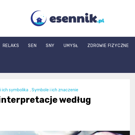
esennik.pl
RELAKS
SEN
SNY
UMYSŁ
ZDROWIE FIZYCZNE
i ich symbolika
,
Symbole i ich znaczenie
 interpretacje według