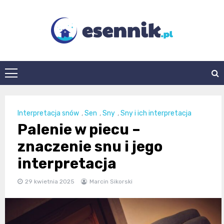
Skip
to
content
esennik.pl
Interpretacja snów
,
Sen
,
Sny
,
Sny i ich interpretacja
Palenie w piecu –
znaczenie snu i jego
interpretacja
29 kwietnia 2025
Marcin Sikorski