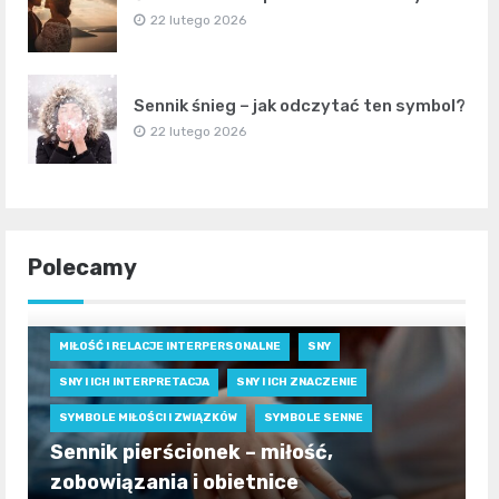
22 lutego 2026
Sennik śnieg – jak odczytać ten symbol?
22 lutego 2026
Polecamy
MIŁOŚĆ I RELACJE INTERPERSONALNE
SNY
SNY I ICH INTERPRETACJA
SNY I ICH ZNACZENIE
SYMBOLE MIŁOŚCI I ZWIĄZKÓW
SYMBOLE SENNE
Sennik pierścionek – miłość,
zobowiązania i obietnice