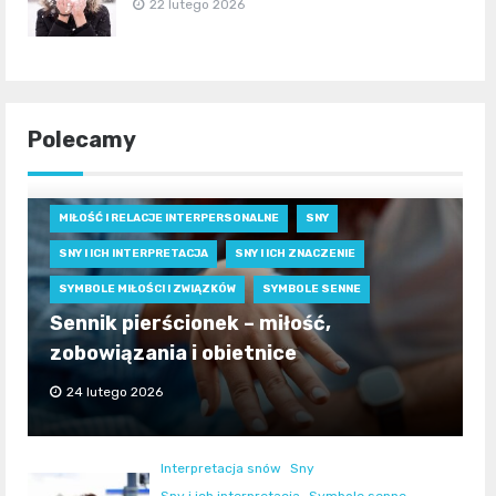
22 lutego 2026
Polecamy
MIŁOŚĆ I RELACJE INTERPERSONALNE
SNY
SNY I ICH INTERPRETACJA
SNY I ICH ZNACZENIE
SYMBOLE MIŁOŚCI I ZWIĄZKÓW
SYMBOLE SENNE
Sennik pierścionek – miłość,
zobowiązania i obietnice
24 lutego 2026
Interpretacja snów
Sny