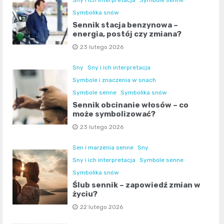
Sny i ich interpretacja
Symbole senne
Symbolika snów
Sennik stacja benzynowa –
energia, postój czy zmiana?
23 lutego 2026
Sny
Sny i ich interpretacja
Symbole i znaczenia w snach
Symbole senne
Symbolika snów
Sennik obcinanie włosów – co
może symbolizować?
23 lutego 2026
Sen i marzenia senne
Sny
Sny i ich interpretacja
Symbole senne
Symbolika snów
Ślub sennik – zapowiedź zmian w
życiu?
22 lutego 2026