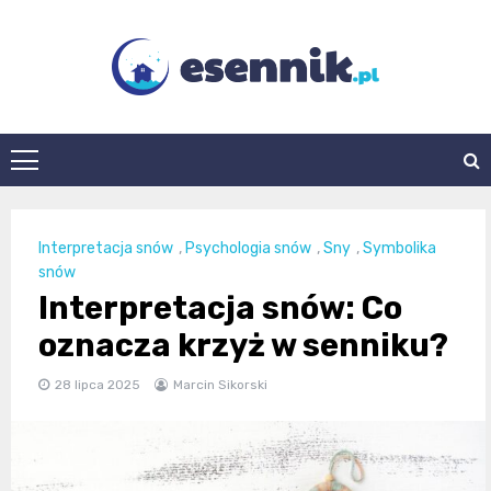
Skip
to
content
esennik.pl
Interpretacja snów
,
Psychologia snów
,
Sny
,
Symbolika
snów
Interpretacja snów: Co
oznacza krzyż w senniku?
28 lipca 2025
Marcin Sikorski