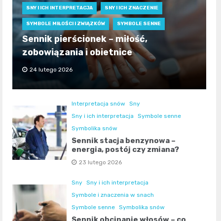
SNY I ICH INTERPRETACJA
SNY I ICH ZNACZENIE
SYMBOLE MIŁOŚCI I ZWIĄZKÓW
SYMBOLE SENNE
Sennik pierścionek – miłość,
zobowiązania i obietnice
24 lutego 2026
Interpretacja snów
Sny
Sny i ich interpretacja
Symbole senne
Symbolika snów
Sennik stacja benzynowa –
energia, postój czy zmiana?
23 lutego 2026
Sny
Sny i ich interpretacja
Symbole i znaczenia w snach
Symbole senne
Symbolika snów
Sennik obcinanie włosów – co