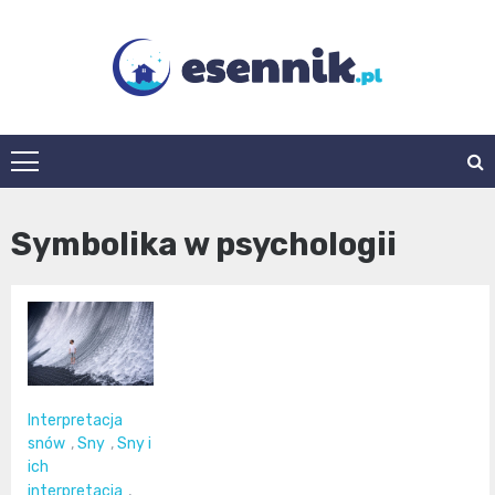
Skip
to
content
esennik.pl
Symbolika w psychologii
Interpretacja
snów
,
Sny
,
Sny i
ich
interpretacja
,