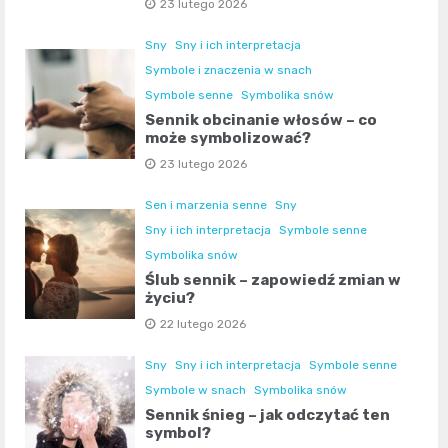
23 lutego 2026
Sny
Sny i ich interpretacja
Symbole i znaczenia w snach
Symbole senne
Symbolika snów
Sennik obcinanie włosów – co
może symbolizować?
23 lutego 2026
Sen i marzenia senne
Sny
Sny i ich interpretacja
Symbole senne
Symbolika snów
Ślub sennik – zapowiedź zmian w
życiu?
22 lutego 2026
Sny
Sny i ich interpretacja
Symbole senne
Symbole w snach
Symbolika snów
Sennik śnieg – jak odczytać ten
symbol?