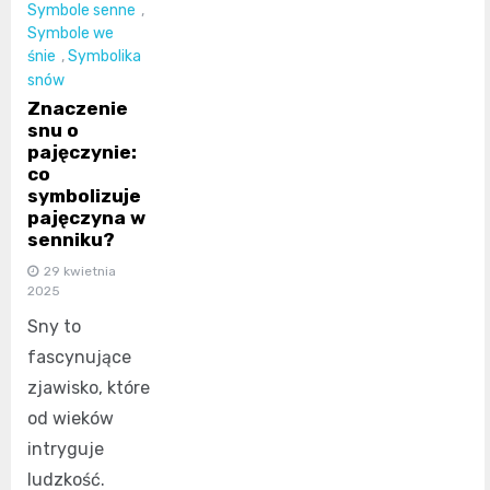
Symbole senne
,
Symbole we
śnie
,
Symbolika
snów
Znaczenie
snu o
pajęczynie:
co
symbolizuje
pajęczyna w
senniku?
29 kwietnia
2025
Sny to
fascynujące
zjawisko, które
od wieków
intryguje
ludzkość.