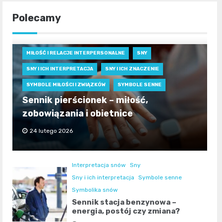
Polecamy
MIŁOŚĆ I RELACJE INTERPERSONALNE
SNY
SNY I ICH INTERPRETACJA
SNY I ICH ZNACZENIE
SYMBOLE MIŁOŚCI I ZWIĄZKÓW
SYMBOLE SENNE
Sennik pierścionek – miłość,
zobowiązania i obietnice
24 lutego 2026
Interpretacja snów
Sny
Sny i ich interpretacja
Symbole senne
Symbolika snów
Sennik stacja benzynowa –
energia, postój czy zmiana?