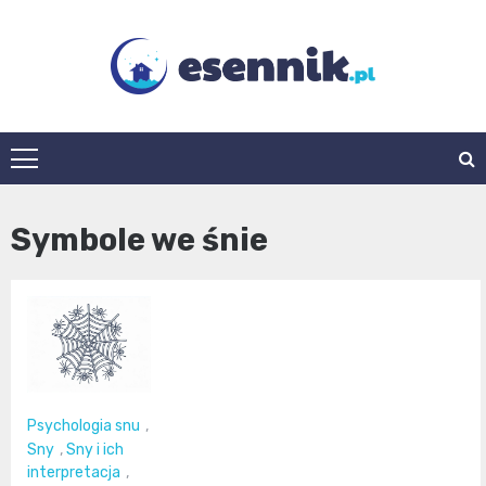
Skip
to
content
esennik.pl
Symbole we śnie
Psychologia snu
,
Sny
,
Sny i ich
interpretacja
,