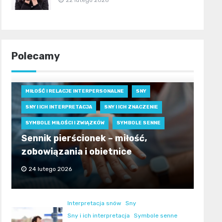
22 lutego 2026
Polecamy
MIŁOŚĆ I RELACJE INTERPERSONALNE
SNY
SNY I ICH INTERPRETACJA
SNY I ICH ZNACZENIE
SYMBOLE MIŁOŚCI I ZWIĄZKÓW
SYMBOLE SENNE
Sennik pierścionek – miłość,
zobowiązania i obietnice
24 lutego 2026
Interpretacja snów
Sny
Sny i ich interpretacja
Symbole senne