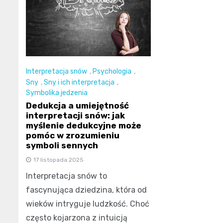
Interpretacja snów
,
Psychologia
,
Sny
,
Sny i ich interpretacja
,
Symbolika jedzenia
Dedukcja a umiejętność
interpretacji snów: jak
myślenie dedukcyjne może
pomóc w zrozumieniu
symboli sennych
17 listopada 2025
Interpretacja snów to
fascynująca dziedzina, która od
wieków intryguje ludzkość. Choć
często kojarzona z intuicją