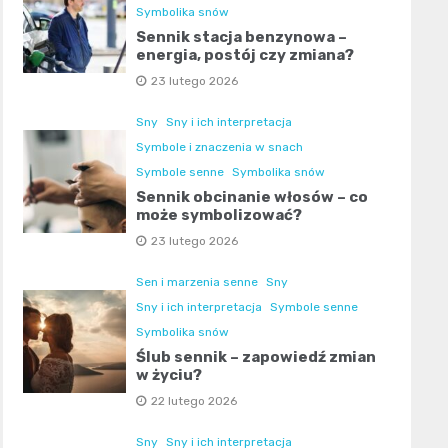
Symbolika snów
Sennik stacja benzynowa –
energia, postój czy zmiana?
23 lutego 2026
Sny
Sny i ich interpretacja
Symbole i znaczenia w snach
Symbole senne
Symbolika snów
Sennik obcinanie włosów – co
może symbolizować?
23 lutego 2026
Sen i marzenia senne
Sny
Sny i ich interpretacja
Symbole senne
Symbolika snów
Ślub sennik – zapowiedź zmian
w życiu?
22 lutego 2026
Sny
Sny i ich interpretacja