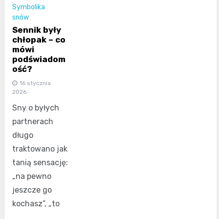
Symbolika
snów
Sennik były
chłopak – co
mówi
podświadom
ość?
16 stycznia
2026
Sny o byłych
partnerach
długo
traktowano jak
tanią sensację:
„na pewno
jeszcze go
kochasz”, „to