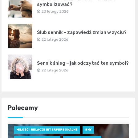
symbolizować?
23 lutego 2026
Ślub sennik – zapowiedź zmian w życiu?
22 lutego 2026
Sennik śnieg – jak odczytać ten symbol?
22 lutego 2026
Polecamy
MIŁOŚĆ I RELACJE INTERPERSONALNE
SNY