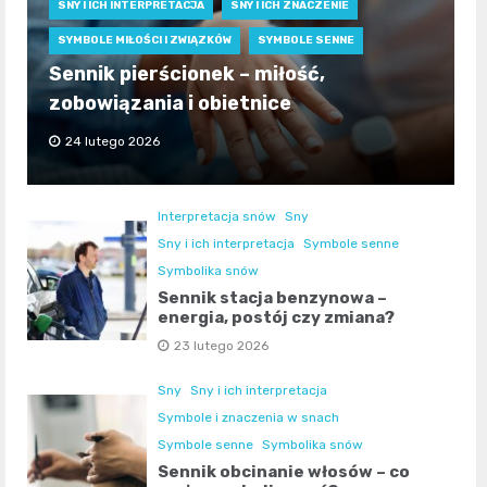
SNY I ICH INTERPRETACJA
SNY I ICH ZNACZENIE
SYMBOLE MIŁOŚCI I ZWIĄZKÓW
SYMBOLE SENNE
Sennik pierścionek – miłość,
zobowiązania i obietnice
24 lutego 2026
Interpretacja snów
Sny
Sny i ich interpretacja
Symbole senne
Symbolika snów
Sennik stacja benzynowa –
energia, postój czy zmiana?
23 lutego 2026
Sny
Sny i ich interpretacja
Symbole i znaczenia w snach
Symbole senne
Symbolika snów
Sennik obcinanie włosów – co