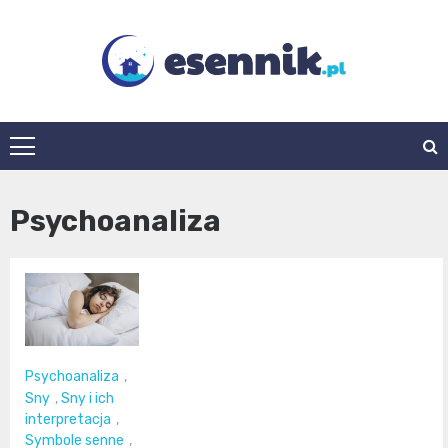
Skip
to
content
esennik.pl
Psychoanaliza
Psychoanaliza
,
Sny
,
Sny i ich
interpretacja
,
Symbole senne
,