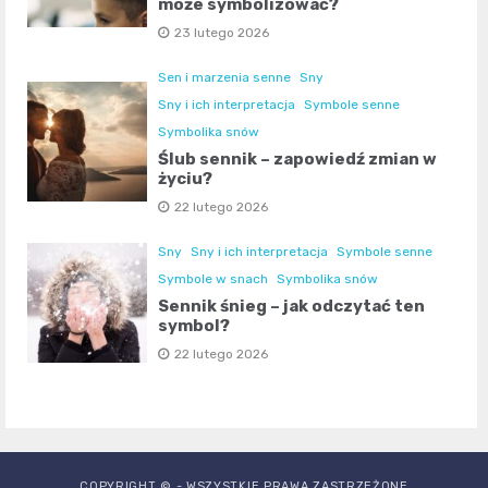
może symbolizować?
23 lutego 2026
Sen i marzenia senne
Sny
Sny i ich interpretacja
Symbole senne
Symbolika snów
Ślub sennik – zapowiedź zmian w
życiu?
22 lutego 2026
Sny
Sny i ich interpretacja
Symbole senne
Symbole w snach
Symbolika snów
Sennik śnieg – jak odczytać ten
symbol?
22 lutego 2026
COPYRIGHT © - WSZYSTKIE PRAWA ZASTRZEŻONE