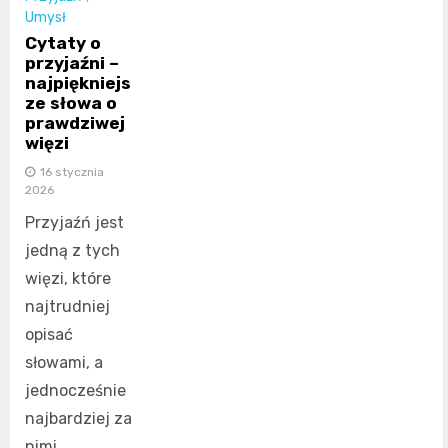
Umysł
Cytaty o
przyjaźni –
najpiękniejs
ze słowa o
prawdziwej
więzi
16 stycznia
2026
Przyjaźń jest
jedną z tych
więzi, które
najtrudniej
opisać
słowami, a
jednocześnie
najbardziej za
nimi