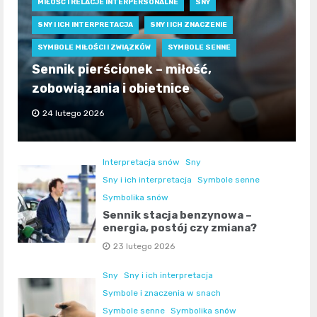
MIŁOŚĆ I RELACJE INTERPERSONALNE
SNY
SNY I ICH INTERPRETACJA
SNY I ICH ZNACZENIE
SYMBOLE MIŁOŚCI I ZWIĄZKÓW
SYMBOLE SENNE
Sennik pierścionek – miłość,
zobowiązania i obietnice
24 lutego 2026
Interpretacja snów
Sny
Sny i ich interpretacja
Symbole senne
Symbolika snów
Sennik stacja benzynowa –
energia, postój czy zmiana?
23 lutego 2026
Sny
Sny i ich interpretacja
Symbole i znaczenia w snach
Symbole senne
Symbolika snów