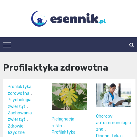
Skip
to
content
esennik.pl
Profilaktyka zdrowotna
Profilaktyka
zdrowotna
,
Psychologia
zwierząt
,
Zachowania
Choroby
Pielęgnacja
zwierząt
,
autoimmunologic
roślin
,
Zdrowie
zne
,
Profilaktyka
fizyczne
Diagnostyka i