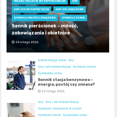
MIŁOŚĆ I RELACJE INTERPERSONALNE
SNY
SNY I ICH INTERPRETACJA
SNY I ICH ZNACZENIE
SYMBOLE MIŁOŚCI I ZWIĄZKÓW
SYMBOLE SENNE
Sennik pierścionek – miłość,
zobowiązania i obietnice
24 lutego 2026
Interpretacja snów
Sny
Sny i ich interpretacja
Symbole senne
Symbolika snów
Sennik stacja benzynowa –
energia, postój czy zmiana?
23 lutego 2026
Sny
Sny i ich interpretacja
Symbole i znaczenia w snach
Symbole senne
Symbolika snów