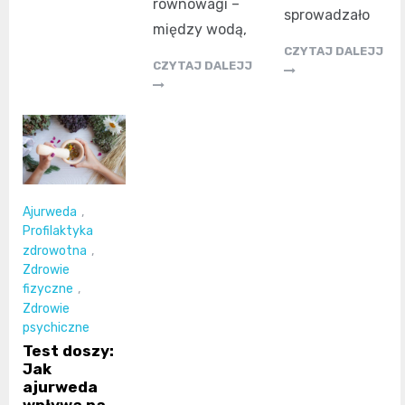
równowagi –
sprowadzało
między wodą,
CZYTAJ DALEJJ
CZYTAJ DALEJJ
Ajurweda
,
Profilaktyka
zdrowotna
,
Zdrowie
fizyczne
,
Zdrowie
psychiczne
Test doszy:
Jak
ajurweda