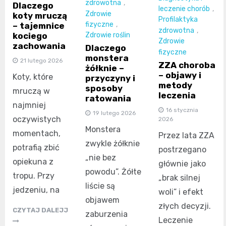
zdrowotna
,
Dlaczego
leczenie chorób
,
Zdrowie
koty mruczą
Profilaktyka
fizyczne
,
– tajemnice
zdrowotna
,
kociego
Zdrowie roślin
Zdrowie
zachowania
Dlaczego
fizyczne
monstera
21 lutego 2026
ZZA choroba
żółknie –
– objawy i
Koty, które
przyczyny i
metody
sposoby
mruczą w
leczenia
ratowania
najmniej
16 stycznia
19 lutego 2026
oczywistych
2026
Monstera
momentach,
Przez lata ZZA
zwykle żółknie
potrafią zbić
postrzegano
„nie bez
opiekuna z
głównie jako
powodu”. Żółte
tropu. Przy
„brak silnej
liście są
jedzeniu, na
woli” i efekt
objawem
złych decyzji.
CZYTAJ DALEJJ
zaburzenia
Leczenie