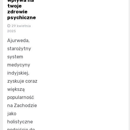
wpływa na
twoje
zdrowie
psychiczne
29 kwietnia
2025
Ajurweda,
starożytny
system
medycyny
indyjskiej,
zyskuje coraz
większą
popularność
na Zachodzie
jako
holistyczne
podejście do