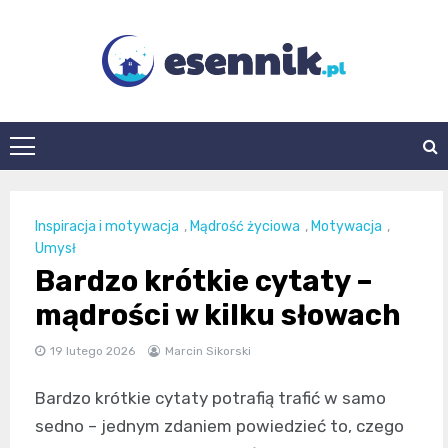
Skip
to
content
esennik.pl
Inspiracja i motywacja
,
Mądrość życiowa
,
Motywacja
,
Umysł
Bardzo krótkie cytaty –
mądrości w kilku słowach
19 lutego 2026
Marcin Sikorski
Bardzo krótkie cytaty potrafią trafić w samo
sedno – jednym zdaniem powiedzieć to, czego